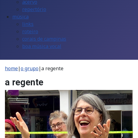
acervo
repertório
música
links
roteiro
corais de campinas
boa música vocal
home
|
o grupo
|
a regente
a regente