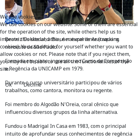
We use cookies
We use cookies on our website. Some of them are essential
for the operation of the site, while others help us to
Beatriz Dokkedal, a Bia, é natural de Araraquara,
improve this site and the user experience (tracking
cookies). You can decide for yourself whether you want to
noroeste de São Paulo.
allow cookies or not. Please note that if you reject them,
Formada em piano, ingressou no Curso de Composição
you may not be able to use all the functionalities of the
e Regência da UNICAMP em 1979.
site.
Durante o curso universitário participou de vários
Ok
Decline
trabalhos, como cantora, monitora ou regente.
Foi membro do Algodão N'Oreia, coral cênico que
influenciou diversos grupos da linha alternativa.
Fundou o Madrigal In Casa em 1983, com o principal
intuito de aprofundar seus conhecimentos de regência