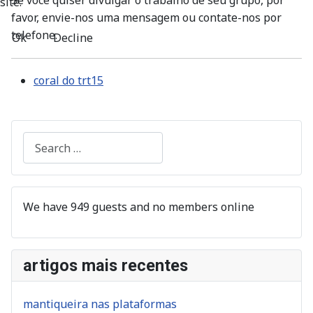
Se você quiser divulgar o trabalho de seu grupo, por
site.
favor, envie-nos uma mensagem ou contate-nos por
telefone.
Ok
Decline
coral do trt15
Search
We have 949 guests and no members online
artigos mais recentes
mantiqueira nas plataformas