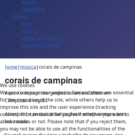
acervo
repertório
música
links
roteiro
corais de campinas
boa música vocal
home
|
música
|
corais de campinas
corais de campinas
We use cookies
We use cookies on our website. Some of them are essential
Aqui é o espaço dos grupos corais atuantes em
for the operation of the site, while others help us to
Campinas e região.
improve this site and the user experience (tracking
Acompanhe nossas atualizações e esteja sempre bem
cookies). You can decide for yourself whether you want to
informado.
allow cookies or not. Please note that if you reject them,
you may not be able to use all the functionalities of the