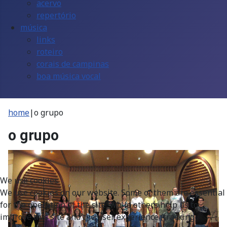
acervo
repertório
música
links
roteiro
corais de campinas
boa música vocal
home
|
o grupo
o grupo
We use cookies
We use cookies on our website. Some of them are essential
for the operation of the site, while others help us to
improve this site and the user experience (tracking