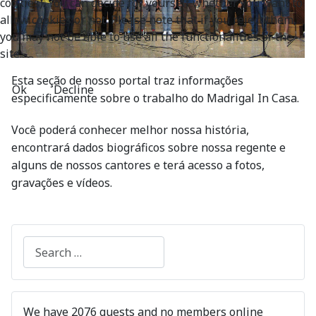
cookies). You can decide for yourself whether you want to
allow cookies or not. Please note that if you reject them,
you may not be able to use all the functionalities of the
site.
Esta seção de nosso portal traz informações
Ok
Decline
especificamente sobre o trabalho do Madrigal In Casa.
Você poderá conhecer melhor nossa história,
encontrará dados biográficos sobre nossa regente e
alguns de nossos cantores e terá acesso a fotos,
gravações e vídeos.
Search
We have 2076 guests and no members online