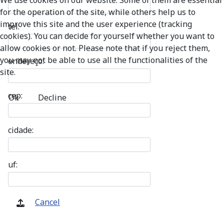
We use cookies on our website. Some of them are essential
for the operation of the site, while others help us to
improve this site and the user experience (tracking
tel:
cookies). You can decide for yourself whether you want to
allow cookies or not. Please note that if you reject them,
you may not be able to use all the functionalities of the
endereço:
site.
cep:
Ok
Decline
cidade:
uf:
Cancel