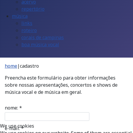
acervo
repertório
música
links
roteiro
corais de campinas
boa música vocal
home
|
cadastro
Preencha este formulário para obter informações
sobre nossas apresentações, concertos e shows de
música vocal e de música em geral.
nome:
*
We use cookies
e-mail:
*