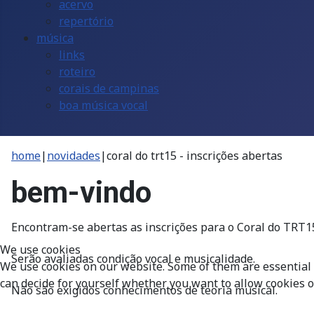
acervo
repertório
música
links
roteiro
corais de campinas
boa música vocal
home
|
novidades
|
coral do trt15 - inscrições abertas
bem-vindo
Encontram-se abertas as inscrições para o Coral do TRT1
We use cookies
Serão avaliadas condição vocal e musicalidade.
We use cookies on our website. Some of them are essential fo
can decide for yourself whether you want to allow cookies or 
Não são exigidos conhecimentos de teoria musical.