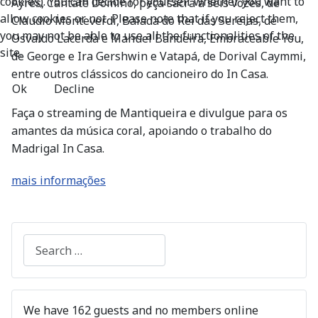
cookies). You can decide for yourself whether you want to
Ayres, Cantate Domino, peça sacra a seis vozes, de
allow cookies or not. Please note that if you reject them,
Claudio Monteverdi, Balada do Rei das Sereias, de
you may not be able to use all the functionalities of the
Osvaldo Lacerda e Manuel Bandeira, Embraceable You,
site.
de George e Ira Gershwin e Vatapá, de Dorival Caymmi,
entre outros clássicos do cancioneiro do In Casa.
Ok
Decline
Faça o streaming de Mantiqueira e divulgue para os
amantes da música coral, apoiando o trabalho do
Madrigal In Casa.
mais informações
Search
We have 162 guests and no members online