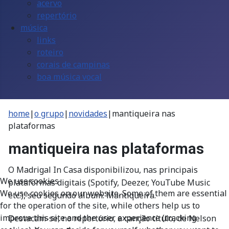
acervo
repertório
música
links
roteiro
corais de campinas
boa música vocal
home
|
o grupo
|
novidades
|
mantiqueira nas
plataformas
mantiqueira nas plataformas
O Madrigal In Casa disponibilizou, nas principais
We use cookies
plataformas digitais (Spotify, Deezer, YouTube Music
We use cookies on our website. Some of them are essential
etc.), seu segundo álbum: Mantiqueira.
for the operation of the site, while others help us to
improve this site and the user experience (tracking
Destacam-se, no repertório, a canção título, de Nelson