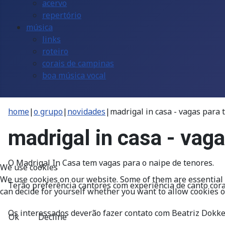
acervo
repertório
música
links
roteiro
corais de campinas
boa música vocal
home
|
o grupo
|
novidades
|
madrigal in casa - vagas para 
madrigal in casa - vag
O Madrigal In Casa tem vagas para o naipe de tenores.
We use cookies
We use cookies on our website. Some of them are essential fo
Terão preferência cantores com experiência de canto cora
can decide for yourself whether you want to allow cookies or 
Os interessados deverão fazer contato com Beatriz Dokke
Ok
Decline