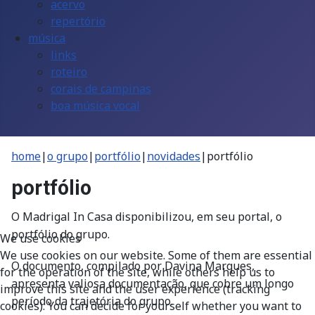
acervo
repertório
música
links
roteiro
corais de campinas
boa música vocal
home
|
o grupo
|
portfólio
|
novidades
|
portfólio
portfólio
O Madrigal In Casa disponibilizou, em seu portal, o
portfólio do grupo.
We use cookies
We use cookies on our website. Some of them are essential
O documento, compilado por Davina Marques,
for the operation of the site, while others help us to
apresenta valiosa documentação, que cobre um longo
improve this site and the user experience (tracking
período da trajetória do grupo.
cookies). You can decide for yourself whether you want to