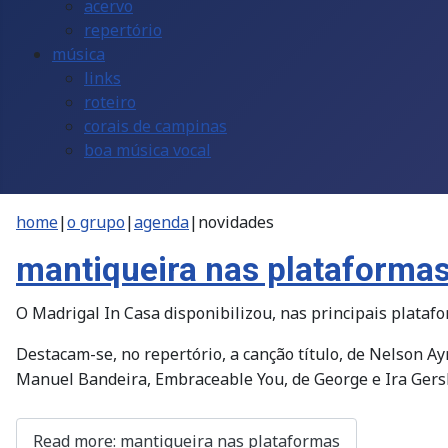
acervo
repertório
música
links
roteiro
corais de campinas
boa música vocal
home
|
o grupo
|
agenda
|
novidades
mantiqueira nas plataforma
O Madrigal In Casa disponibilizou, nas principais platafo
Destacam-se, no repertório, a canção título, de Nelson Ay
Manuel Bandeira, Embraceable You, de George e Ira Gersh
Read more: mantiqueira nas plataformas