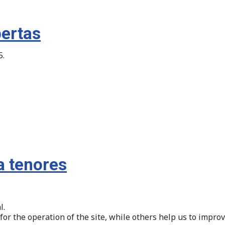
bertas
5.
a tenores
l.
r the operation of the site, while others help us to improve