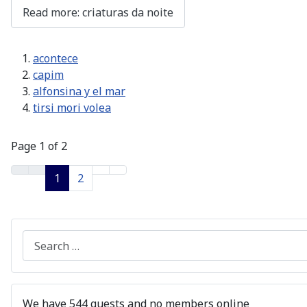
Read more: criaturas da noite
acontece
capim
alfonsina y el mar
tirsi mori volea
Page 1 of 2
1
2
Search
We have 544 guests and no members online