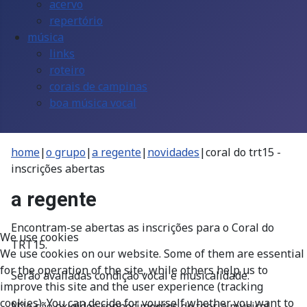
acervo
repertório
música
links
roteiro
corais de campinas
boa música vocal
home
|
o grupo
|
a regente
|
novidades
|
coral do trt15 -
inscrições abertas
a regente
Encontram-se abertas as inscrições para o Coral do
We use cookies
TRT15.
We use cookies on our website. Some of them are essential
for the operation of the site, while others help us to
Serão avaliadas condição vocal e musicalidade.
improve this site and the user experience (tracking
cookies). You can decide for yourself whether you want to
Não são exigidos conhecimentos de teoria musical.