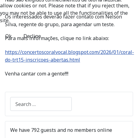
allow cookies or not. Please note that if you reject them,
you may not be able to use all the functionalities of the
Os interessados deverão fazer contato com Nelson
site.
Silva, regente do grupo, para agendar um teste.
Ok
Decline
Para mais informações, clique no link abaixo:
https://concertoscoralvocal.blogspot.com/2026/01/coral-
do-trt15-inscricoes-abertas.html
Venha cantar com a gente!!!!
Search
We have 792 guests and no members online