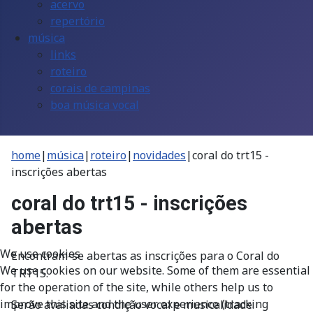
acervo
repertório
música
links
roteiro
corais de campinas
boa música vocal
home
|
música
|
roteiro
|
novidades
|
coral do trt15 -
inscrições abertas
coral do trt15 - inscrições
abertas
We use cookies
Encontram-se abertas as inscrições para o Coral do
We use cookies on our website. Some of them are essential
TRT15.
for the operation of the site, while others help us to
improve this site and the user experience (tracking
Serão avaliadas condição vocal e musicalidade.